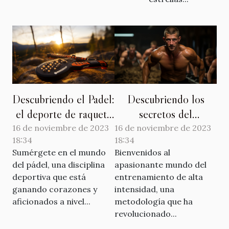
Descubriendo el Padel:
Descubriendo los
el deporte de raqueta
secretos del
que conquista el
entrenamiento de alta
16 de noviembre de 2023
16 de noviembre de 2023
18:34
18:34
mundo
intensidad
Sumérgete en el mundo
Bienvenidos al
del pádel, una disciplina
apasionante mundo del
deportiva que está
entrenamiento de alta
ganando corazones y
intensidad, una
aficionados a nivel...
metodología que ha
revolucionado...