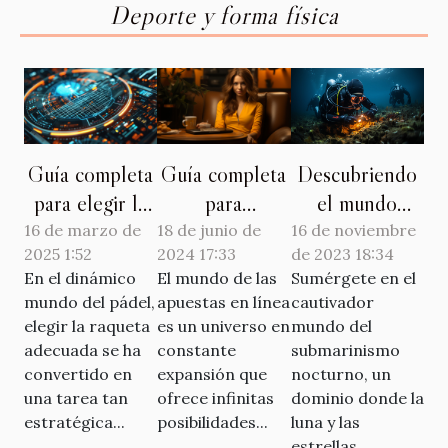
Deporte y forma física
Descubriendo
Guía completa
Guía completa
el mundo
para elegir la
para
secreto del
raqueta de
principiantes
16 de noviembre
16 de marzo de
18 de junio de
de 2023 18:34
2025 1:52
2024 17:33
submarinismo
pádel perfecta
sobre cómo
Sumérgete en el
En el dinámico
El mundo de las
nocturno
en 2025
empezar a
cautivador
mundo del pádel,
apuestas en línea
apostar en
mundo del
elegir la raqueta
es un universo en
sitios nuevos
submarinismo
adecuada se ha
constante
nocturno, un
convertido en
expansión que
dominio donde la
una tarea tan
ofrece infinitas
luna y las
estratégica...
posibilidades...
estrellas...